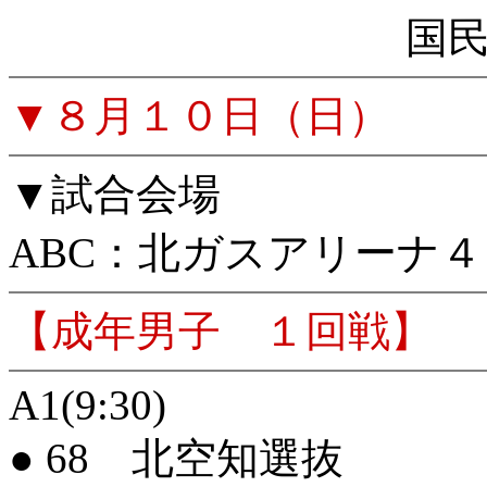
国
▼８月１０日（日）
▼試合会場
ABC：北ガスアリーナ４
【成年男子 １回戦】
A1(9:30)
● 68 北空知選抜