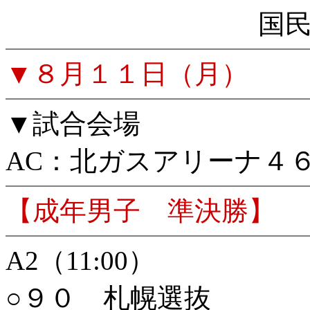
国
▼８月１１日（月）
▼試合会場
AC：北ガスアリーナ４
【成年男子 準決勝】
A2
（11:00）
○９０ 札幌選抜