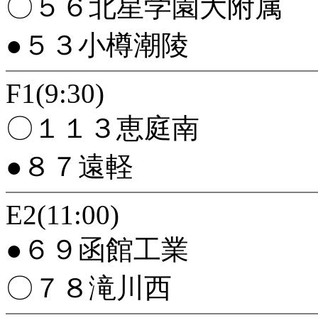
〇５６北星学園大附属
●５３小樽潮陵
F1(9:30)
〇１１３恵庭南
●８７遠軽
E2(11:00)
●６９函館工業
〇７８滝川西