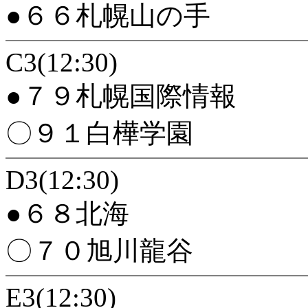
●６６札幌山の手
C3(12:30)
●７９札幌国際情報
〇９１白樺学園
D3(12:30)
●６８北海
〇７０旭川龍谷
E3(12:30)