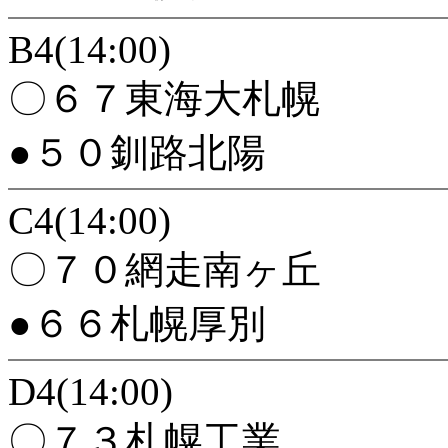
B4(14:00)
〇６７東海大札幌
●５０釧路北陽
C4(14:00)
〇７０網走南ヶ丘
●６６札幌厚別
D4(14:00)
〇７３札幌工業