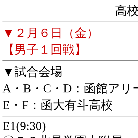
高
▼２月６日（金）
【男子１回戦】
▼試合会場
A・B・C・D：函館アリ
E・F：函大有斗高校
E1(9:30)