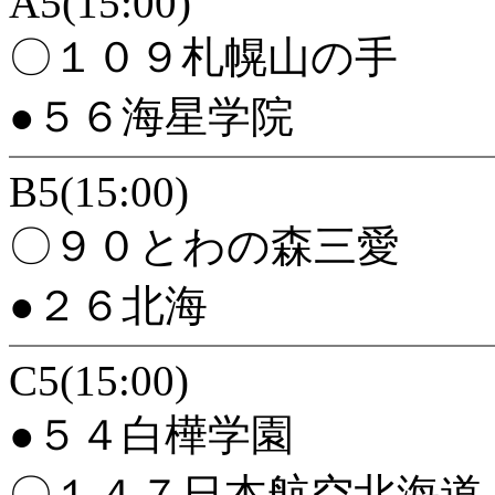
A5(15:00)
〇１０９札幌山の手
●５６海星学院
B5(15:00)
〇９０とわの森三愛
●２６北海
C5(15:00)
●５４白樺学園
〇１４７日本航空北海道