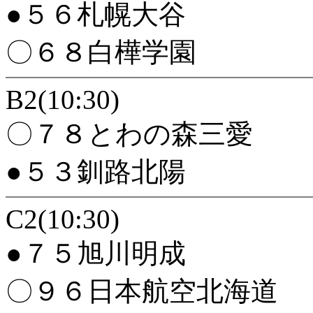
●５６札幌大谷
〇６８白樺学園
B2(10:30)
〇７８とわの森三愛
●５３釧路北陽
C2(10:30)
●７５旭川明成
〇９６日本航空北海道