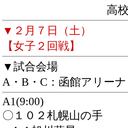
高
▼２月７日（土）
【女子２回戦】
▼試合会場
A・B・C：函館アリーナ
A1(9:00)
〇１０２札幌山の手