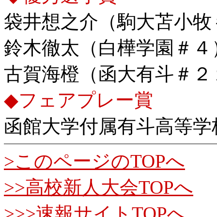
袋井想之介（駒大苫小牧
鈴木徹太（白樺学園＃４
古賀海橙（函大有斗＃２
◆フェアプレー賞
函館大学付属有斗高等学
>このページのTOPへ
>>高校新人大会TOPへ
>>>速報サイトTOPへ