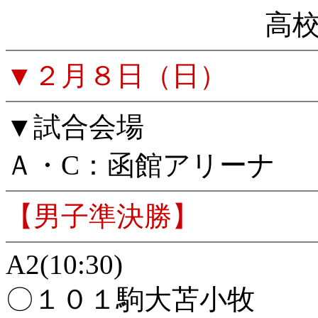
高
▼２月８日（日）
▼試合会場
Ａ・C：函館アリーナ
【男子準決勝】
A2(10:30)
〇１０１駒大苫小牧