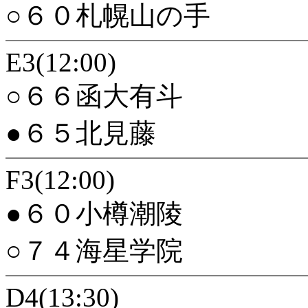
○６０札幌山の手
E3(12:00)
○６６函大有斗
●６５北見藤
F3(12:00)
●６０小樽潮陵
○７４海星学院
D4(13:30)