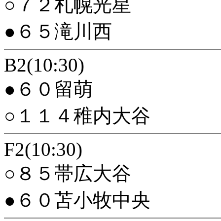
○７２札幌光星
●６５滝川西
B2(10:30)
●６０留萌
○１１４稚内大谷
F2(10:30)
○８５帯広大谷
●６０苫小牧中央