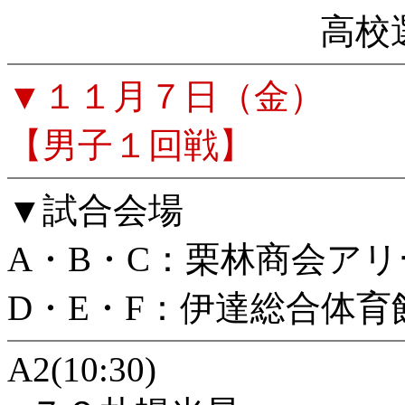
高校
▼１１月７日（金）
【男子１回戦】
▼試合会場
A・B・C：栗林商会アリ
D・E・F：伊達総合体
A2(10:30)