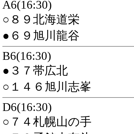
A6(16:30)
○８９北海道栄
●６９旭川龍谷
B6(16:30)
●３７帯広北
○１４６旭川志峯
D6(16:30)
○７４札幌山の手