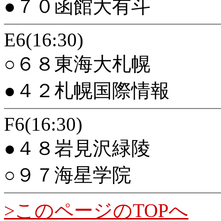
●７０函館大有斗
E6(16:30)
○６８東海大札幌
●４２札幌国際情報
F6(16:30)
●４８岩見沢緑陵
○９７海星学院
>このページのTOPへ