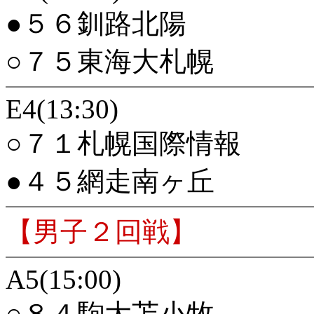
●５６釧路北陽
○７５東海大札幌
E4(13:30)
○７１札幌国際情報
●４５網走南ヶ丘
【男子２回戦】
A5(15:00)
○８４駒大苫小牧