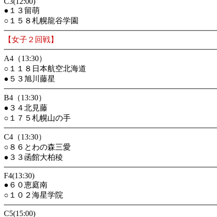
C3(12:00)
●１３留萌
○１５８札幌龍谷学園
【女子２回戦】
A4（13:30）
○１１８日本航空北海道
●５３旭川藤星
B4（13:30）
●３４北見藤
○１７５札幌山の手
C4（13:30）
○８６とわの森三愛
●３３函館大柏稜
F4(13:30)
●６０恵庭南
○１０２海星学院
C5(15:00)