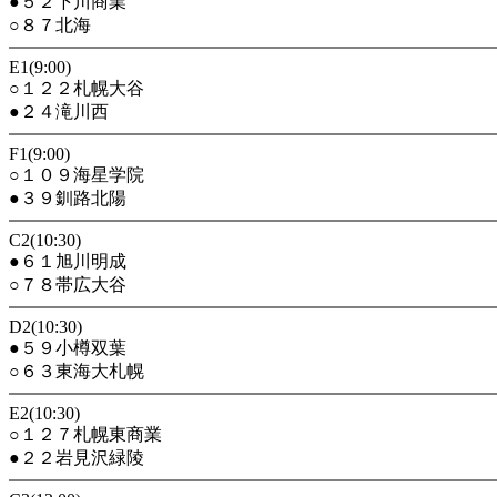
●５２下川商業
○８７北海
E1(9:00)
○１２２札幌大谷
●２４滝川西
F1(9:00)
○１０９海星学院
●３９釧路北陽
C2(10:30)
●６１旭川明成
○７８帯広大谷
D2(10:30)
●５９小樽双葉
○６３東海大札幌
E2(10:30)
○１２７札幌東商業
●２２岩見沢緑陵