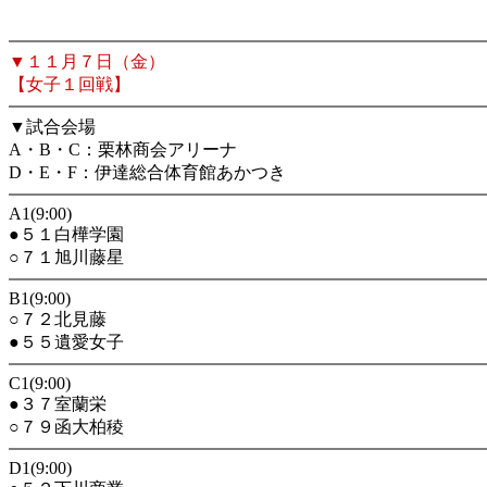
▼１１月７日（金）
【女子１回戦】
▼試合会場
A・B・C：栗林商会アリーナ
D・E・F：伊達総合体育館あかつき
A1(9:00)
●５１白樺学園
○７１旭川藤星
B1(9:00)
○７２北見藤
●５５遺愛女子
C1(9:00)
●３７室蘭栄
○７９函大柏稜
D1(9:00)