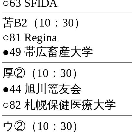
○63 SFIDA
苫B2（10：30）
○81 Regina
●49 帯広畜産大学
厚②（10：30）
●44 旭川篭友会
○82 札幌保健医療大学
ウ②（10：30）