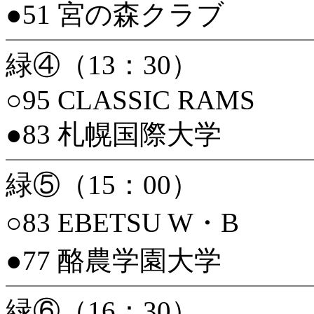
●51 宮の森クラブ
緑④（13：30）
○95 CLASSIC RAMS
●83 札幌国際大学
緑⑤（15：00）
○83 EBETSU W・B
●77 酪農学園大学
緑⑥（16：30）