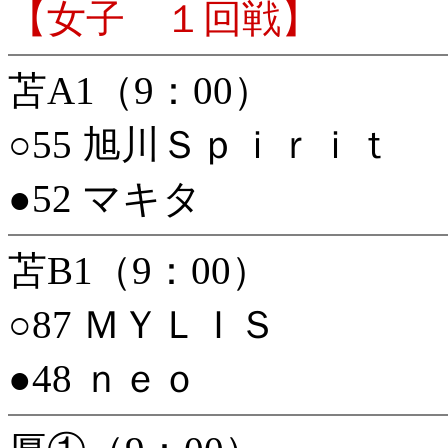
【女子 １回戦】
苫A1（9：00）
○55 旭川Ｓｐｉｒｉｔ
●52 マキタ
苫B1（9：00）
○87 ＭＹＬＩＳ
●48 ｎｅｏ