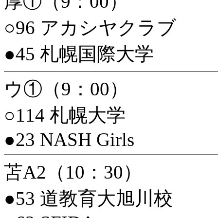
厚①（9：00）
○96 アカシヤクラブ
●45 札幌国際大学
ウ①（9：00）
○114 札幌大学
●23 NASH Girls
苫A2（10：30）
●53 道教育大旭川校