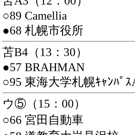
苫A3（12：00）
○89 Camellia
●68 札幌市役所
苫B4（13：30）
●57 BRAHMAN
○95 東海大学札幌ｷｬﾝﾊﾟｽ
ウ⑤（15：00）
○66 宮田自動車