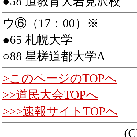
●58 道教育大岩見沢校
ウ⑥（17：00）※
●65 札幌大学
○88 星槎道都大学A
>このページのTOPへ
>>道民大会TOPへ
>>>速報サイトTOPへ
(