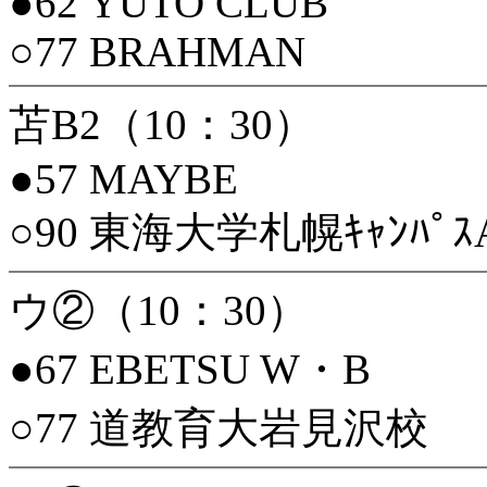
●62 YUTO CLUB
○77 BRAHMAN
苫B2（10：30）
●57 MAYBE
○90 東海大学札幌ｷｬﾝﾊﾟｽ
ウ②（10：30）
●67 EBETSU W・B
○77 道教育大岩見沢校