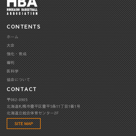
CONTENTS
ホーム
大会
強化・育成
審判
医科学
協会について
CONTACT
〒062-0905
北海道札幌市豊平区豊平5条11丁目1番1号
北海道立総合体育センター2F
SITE MAP