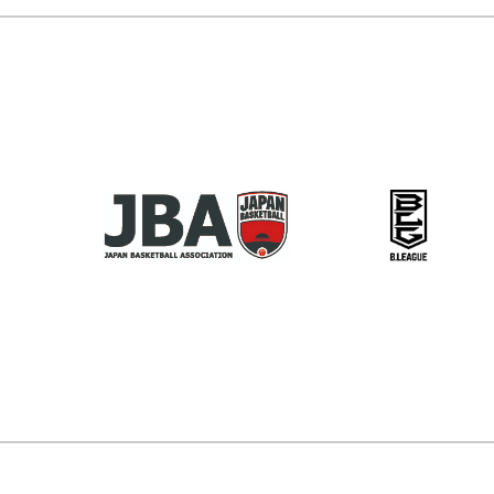
施）
度
に
シ
グ
の
第
つ
ッ
ロ
【駐
6
い
プ
ー
車
回
て"
2026
バ
場
Ｊ
国
ル
に
Ｂ
際
フ
つ
Ａ
U15
レ
い
公
ト
ン
て】
認
ー
ド
に
Ｄ
ナ
シ
つ
級
メ
ッ
い
コ