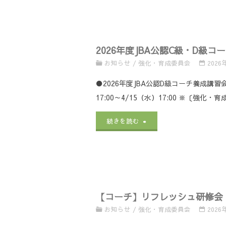
度
JBA
2026年度JBA公認C級・D級
公
お知らせ
/
強化・育成委員会
2026
認
●2026年度JBA公認D級コーチ養成講
Ｃ
17:00～4/15（水）17:00 ※〔強化
級・
"2026
続きを読む
Ｄ
年
級
度
コ
JBA
ー
【コーチ】リフレッシュ研修会（
公
チ
お知らせ
/
強化・育成委員会
2026
認