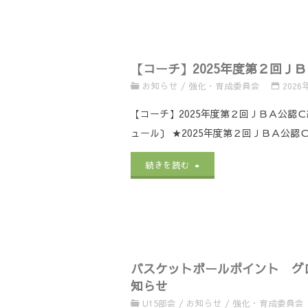
会
修
チ】
て"
の
会
リ
お
【コーチ】2025年度第２回
（マ
フ
知
お知らせ
/
強化・育成委員会
2026
ン
レ
ら
【コーチ】2025年度第２回ＪＢＡ公
ツ
ッ
ュール〕 ★2025年度第２回ＪＢＡ公認
せ"
ー
シ
"【コ
続きを読む
マ
ュ
ー
ン
研
チ】
デ
修
2025
ィ
会
バスケットボールポイント グロ
年
知らせ
フ
（北
度
U15部会
/
お知らせ
/
強化・育成委員会