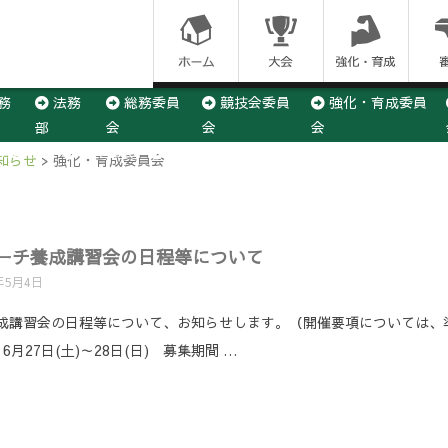
コ
ン
務
法務
総務委員
競技会委員
強化・育成委員
テ
部
会
会
会
ン
×3委員会
U12部会
U15部会
U18部会
社会人部会
知らせ
>
強化・育成委員会
ツ
に
級コーチ養成講習会の日程等について
ス
年5月4日
キ
チ養成講習会の日程等について、お知らせします。（開催要項については
27日(土)～28日(日) 募集期間 …
ッ
プ
す