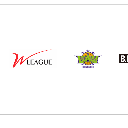
稿
の
ペ
ー
ジ
送
り