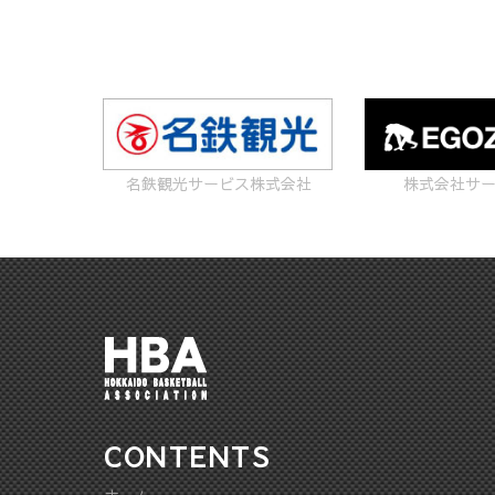
ン
プ
て"
ー
ト
カ
チ
（男
ッ
養
子）
プ
成
名鉄観光サービス株式会社
株式会社サ
北
2026
講
海
国
習
道
際
会
チ
U15
（2/14･
ー
ト
15
ム
ー
函
選
ナ
CONTENTS
館
手
メ