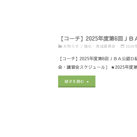
ー
イ
要/
に
１
チ
ン
至
つ
８
養
ト
急】
い
女
【コーチ】2025年度第6回Ｊ
成
グ
バ
て"
子
お知らせ
/
強化・育成委員会
2026
講
ロ
ス
強
【コーチ】2025年度第6回ＪＢＡ公認
習
ー
ケ
会・講習会スケジュール〕 ★2025年度
化
会
バ
ッ
事
"【コ
続きを読む
の
ル
ト
業
ー
【開
フ
ポ
2/22・
チ】
催
レ
イ
23
2025
要
ン
ン
実
年
項】
ド
ト