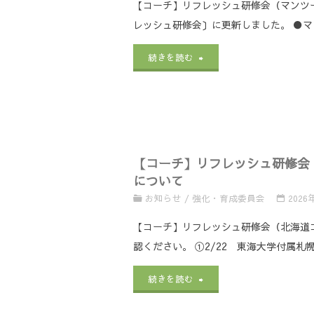
養
【コーチ】リフレッシュ研修会（マンツー
C
レッシュ研修会〕に更新しました。 ●マ
成
級・
"【コ
続きを読む
講
D
ー
習
級
チ】
会
コ
リ
の
ー
【コーチ】リフレッシュ研修会（
フ
日
について
チ
レ
程
お知らせ
/
強化・育成委員会
2026
養
ッ
等
【コーチ】リフレッシュ研修会（北海道コ
成
認ください。 ①2/22 東海大学付属札幌
シ
に
講
ュ
"【コ
つ
続きを読む
習
研
ー
い