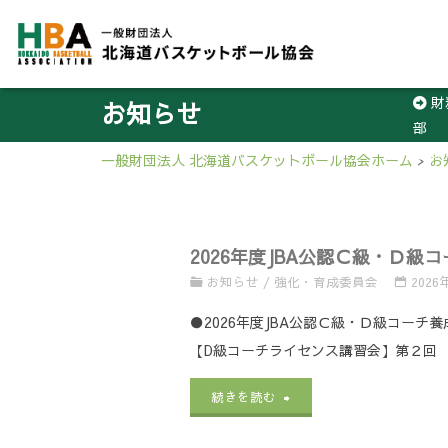
財
お知らせ
部
3
一般財団法人 北海道バスケットボール協会ホーム
>
お
2026年度JBA公認Ｃ級・Ｄ
お知らせ
/
強化・育成委員会
2026
●2026年度JBA公認Ｃ級・Ｄ級コー
【D級コーチライセンス講習会】第２回 6月
"2026
続きを読む
年