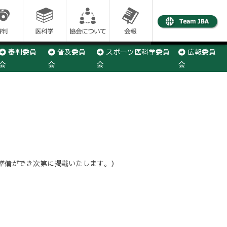
審判委員
普及委員
スポーツ医科学委員
広報委員
会
会
会
会
事務局
、準備ができ次第に掲載いたします。）