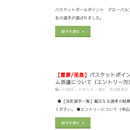
ェ
海
第
バスケットボールポイント グローバルフ
ン
道
名の選手が選ばれました。
２
ス
コ
回
"バ
続きを読む
講
ー
Ｊ
ス
習
チ
Ｂ
ケ
会
ク
Ａ
ッ
2/28
リ
【重要/至急】
バスケットポイン
公
ト
実
ム派遣について（エントリー方
ニ
認
ボ
U15部会
/
お知らせ
/
強化・育成委員会
施）
ッ
Ｃ
ー
●【決定選手一覧】厳正なる選考の結果
改
ク
級
ください。 ●エントリーについて（申込
ル
訂
／
コ
ポ
"
【重
続きを読む
版
U