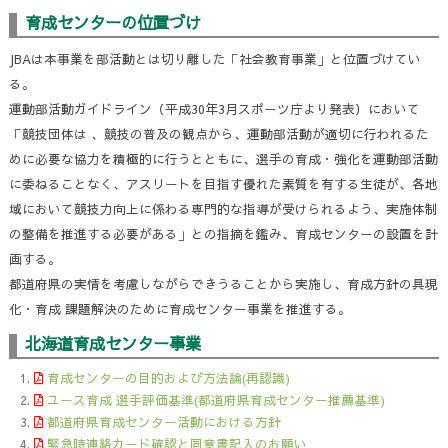
育成センターの位置づけ
JBAは本事業を部活動とは切り離した「社会教育事業」と位置づけてい
る。
運動部活動ガイドライン（平成30年3月スポーツ庁より発表）において
「競技団体は 、競技の普及の観点から、運動部活動が適切に行われるた
めに必要な協力を積極的に行うとともに、選手の育成・強化を運動部活動
に委ねることなく、アスリートを目指す優れた素質を有する生徒が、各地
域において競技力向上に係わる専門的な指導が受けられるよう、実施体制
の整備を推進する必要がある」との指摘を鑑み、育成センターの設置を計
画する。
都道府県の実情を考慮しながらできうることから実施し、育成方針の具現
化・育成 課題解決のために育成センター事業を推進する。
北海道育成センター事業
育成センターの目的および方法論(再認識)
ユース育成 選手評価基準(都道府県育成センター推薦基準)
都道府県育成センター活動における方針
緊急時連絡カード確認と同意書記入のお願い