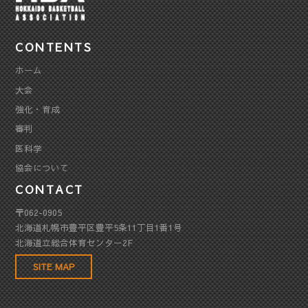
CONTENTS
ホーム
大会
強化・育成
審判
医科学
協会について
CONTACT
〒062-0905
北海道札幌市豊平区豊平5条11丁目1番1号
北海道立総合体育センター2F
SITE MAP