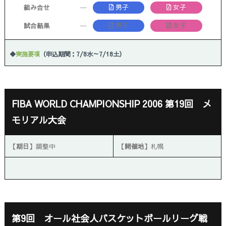
男子
女子
組み合せ
─
男子
女子
試合結果
─
◆
実施要項
（申込期間：7/8水～7/18土）
FIBA WORLD CHAMPIONSHIP 2006 第19回 メ
モリアル大会
【期日】
調整中
【開催地】
札幌
第9回 オール社会人バスケットボールリーグ戦