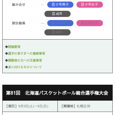
少年男子
少年女子
組み合せ
─
成年
少年男子
少年女子
試合結果
─
成年
◆
開催要項
◆
選手の皆さまへの連絡事項
◆
観戦者の方への注意事項
◆
身に付けるものについて
第81回 北海道バスケットボール総合選手権大会
【期日】
9月5日(土)～6日(日)
【開催地】
札幌近郊