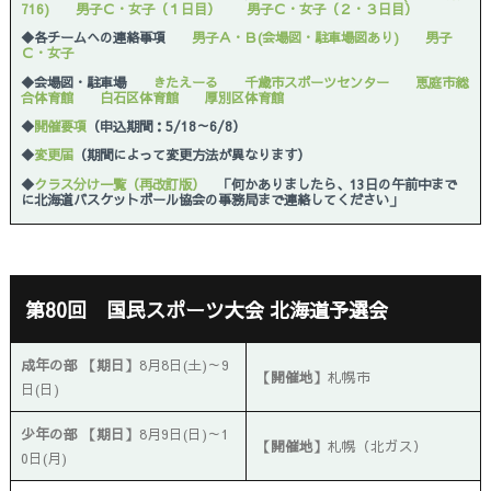
716)
男子Ｃ・女子（１日目）
男子Ｃ・女子（２・３日目）
◆各チームへの連絡事項
男子Ａ・Ｂ(会場図・駐車場図あり)
男子
Ｃ・女子
◆会場図・駐車場
きたえーる
千歳市スポーツセンター
恵庭市総
合体育館
白石区体育館
厚別区体育館
◆
開催要項
（申込期間：5/18～6/8）
◆
変更届
（期間によって変更方法が異なります）
◆
クラス分け一覧（再改訂版）
「
何かありましたら、
13日の午前中まで
に北海道バスケットボール協会の事務局まで連
絡してください」
第80回 国民スポーツ大会 北海道予選会
成年の部 【期日】
8月8日(土)～9
【開催地】
札幌市
日(日)
少年の部 【期日】
8月9日(日)～1
【開催地】
札幌（北ガス）
0日(月)