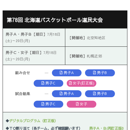
第78回 北海道バスケットボール道民大会
男子Ａ・男子Ｂ【期日】
7月18日
【開催地】
北空知地区
(土)～20日(月)
男子Ｃ・女子【期日】
7月18日
【開催地】
札幌近郊
(土)～20日(月)
男子A
男子B
組み合せ
─
男子C
女子(訂正版)
男子A
男子B
試合結果
─
男子C
女子
◆
デジタルプログラム（訂正版）
◆ＴＯ割り当て（各チーム、必ず確認願います）
男子Ａ・Ｂ(再訂正版0