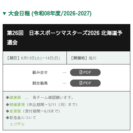
大会日程 (令和08年度/2026-2027)
第26回 日本スポーツマスターズ2026 北海道予
選会
【期日】
6月13日(土)～14日(日)
【開催地】
旭川
PDF
組み合せ
─
PDF
試合結果
─
◆
諸連絡
… 各チーム確認願います。
◆
開催要項
（申込期間～5/11（月）まで）
◆
変更届
（受付期間～6/9まで）
◆記念品について
エゴザル