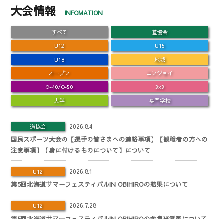
大会情報
INFOMATION
すべて
道協会
U12
U15
U18
地域
オープン
エンジョイ
O-40/O-50
3x3
大学
専門学校
2026.8.4
道協会
国民スポーツ大会の【選手の皆さまへの連絡事項】【観戦者の方への
注意事項】【身に付けるものについて】について
2026.8.1
U12
第5回北海道サマーフェスティバルIN OBIHIROの結果について
2026.7.28
U12
第5回北海道サマーフェスティバルIN OBIHIROの救急当番医について