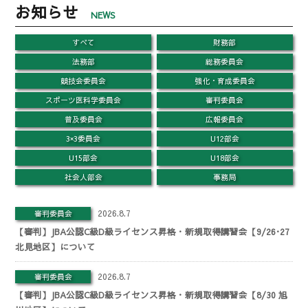
お知らせ
NEWS
すべて
財務部
法務部
総務委員会
競技会委員会
強化・育成委員会
スポーツ医科学委員会
審判委員会
普及委員会
広報委員会
3×3委員会
U12部会
U15部会
U18部会
社会人部会
事務局
2026.8.7
審判委員会
【審判】JBA公認C級D級ライセンス昇格・新規取得講習会【9/26･27
北見地区】について
2026.8.7
審判委員会
【審判】JBA公認C級D級ライセンス昇格・新規取得講習会【8/30 旭