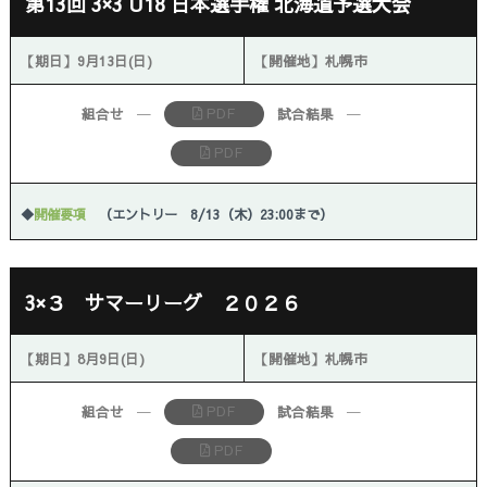
第13回 3×3 U18 日本選手権 北海道予選大会
【期日】9月13日(日)
【開催地】札幌市
PDF
組合せ
─
試合結果
─
PDF
◆
開催要項
（エントリー 8/13（木）23:00まで）
3×３ サマーリーグ ２０２６
【期日】8月9日(日)
【開催地】札幌市
PDF
組合せ
─
試合結果
─
PDF