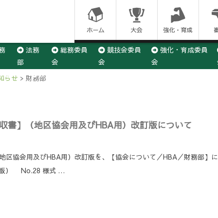
コ
ン
務
法務
総務委員
競技会委員
強化・育成委員
テ
部
会
会
会
ン
×3委員会
U12部会
U15部会
U18部会
社会人部会
知らせ
>
財務部
ツ
に
領収書】（地区協会用及びHBA用）改訂版について
ス
キ
地区協会用及びHBA用）改訂版を、【協会について／HBA／財務部】に掲
） No.28 様式 …
ッ
プ
す