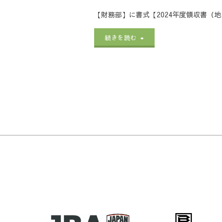
部
止
HBA
【財務部】に書式【2024年度領収書（
等
等
関
報
用）
に
"2024
続きを読む
に
係
告
改
つ
年
つ
（領
書】
訂
い
度
い
収
に
版
て"
【財
て"
書）】
つ
0721
務
の
い
に
部
新
て"
つ
関
年
い
係
度
て"
（領
用
収
領