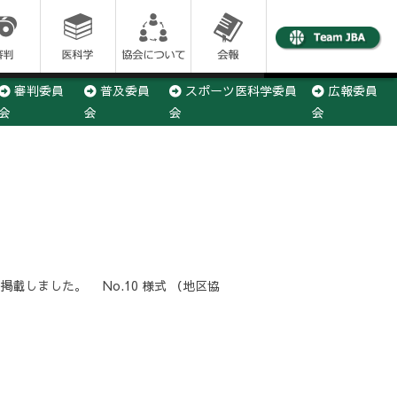
審判委員
普及委員
スポーツ医科学委員
広報委員
会
会
会
会
事務局
載しました。 No.10 様式 （地区協