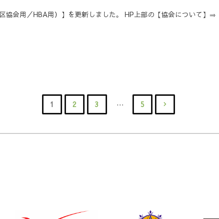
地区協会用／HBA用）】を更新しました。 HP上部の【協会について】⇒
…
1
2
3
5
投
稿
の
ペ