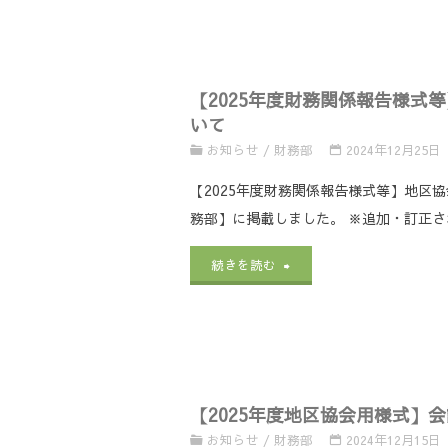
度
財
【2025年度財務関係報告様式等
務
いて
関
お知らせ
/
財務部
2024年12月25日
係
【2025年度財務関係報告様式等】地区協
務部】に掲載しました。 ※追加・訂正さ
各
種
"【2025
続きを読む
領
年
収
度
書】
財
【2025年度地区協会用様式】
（地
務
お知らせ
/
財務部
2024年12月15日