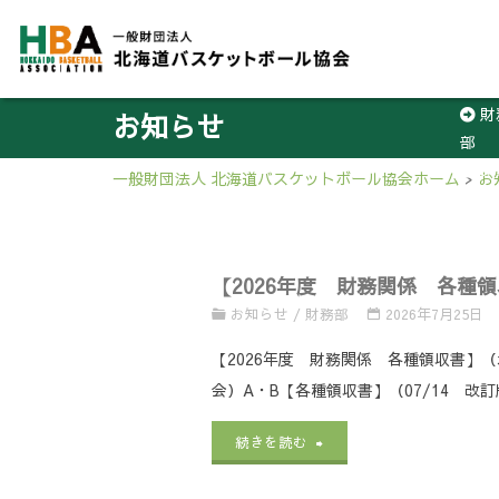
財
お知らせ
部
3
一般財団法人 北海道バスケットボール協会ホーム
>
お
【2026年度 財務関係 各種
お知らせ
/
財務部
2026年7月25日
【2026年度 財務関係 各種領収書】（
会）A・B【各種領収書】（07/14 改訂版
"【2026
続きを読む
年