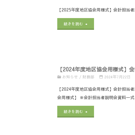
区
関
【2025年度地区協会用様式】会計担当
協
係
"【2025
続きを読む
会
報
年
用
告
度
及
様
地
び
式
【2024年度地区協会用様式】
区
HBA
等】
お知らせ
/
財務部
2024年7月22日
協
用）
地
【2024年度地区協会用様式】会計担当者
会
改
区
会用様式】 ※会計担当者説明会資料一式(修
用
訂
協
"【2024
続きを読む
様
版
会
年
式】
に
用
度