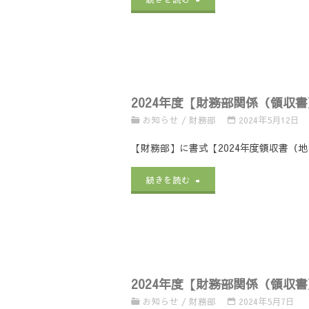
式
各
追
者
年
／
種
加
説
度
2025
領
版）
明
【財
年
収
及
会
2024年度【財務部関係（領収
務
度
書】
び
資
お知らせ
/
財務部
2024年5月12日
部
様
（地
HBA
料
【財務部】に書式【2024年度領収書（地
関
式
区
用
一
"2024
続きを読む
係
等
協
2025
式
年
／
に
会
年
（修
度
計
つ
用
度
正
【財
画
い
及
様
版
2024年度【財務部関係（領収
務
中
て"
び
お知らせ
/
財務部
2024年5月7日
式
0724）