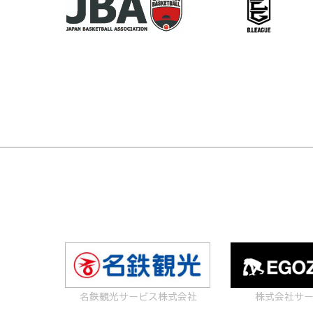
書）】
収
の
書
新
（0510
年
改
度
訂
用
版）
領
に
収
つ
書
い
に
て"
つ
名鉄観光サービス株式会社
株式会社サ
い