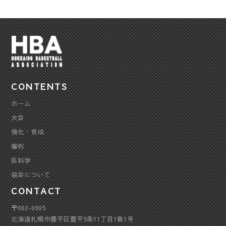
CONTENTS
ホーム
大会
強化・育成
審判
医科学
協会について
CONTACT
〒062-0905
北海道札幌市豊平区豊平5条11丁目1番1号