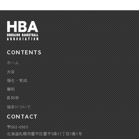
CONTENTS
ホーム
大会
強化・育成
審判
医科学
協会について
CONTACT
〒062-0905
北海道札幌市豊平区豊平5条11丁目1番1号