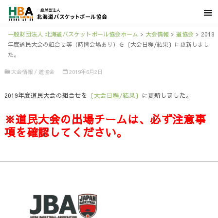
一般財団法人 北海道バスケットボール協会ホーム
>
大会情報
>
道協会
>
2019
年度道民大会の組合せ等（時間会場あり）を〔大会日程/結果〕に更新しまし
た。
大会情報
/
道協会
2019年6月2日
2019年度道民大会の組合せを
〔大会日程/結果〕
に更新しました。
※道民大会の出場チームは、必ず注意事
項を確認してください。