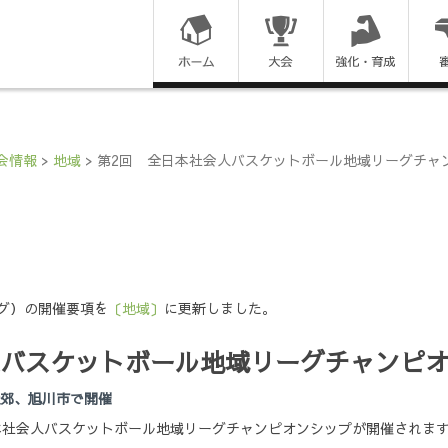
コ
ン
テ
ン
会情報
>
地域
>
第2回 全日本社会人バスケットボール地域リーグチャ
ツ
に
ス
グ）の開催要項を
〔地域〕
に更新しました。
キ
人バスケットボール地域リーグチャンピ
ッ
プ
・近郊、旭川市で開催
で全日本社会人バスケットボール地域リーグチャンピオンシップが開催されま
す