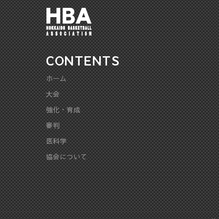
CONTENTS
ホーム
大会
強化・育成
審判
医科学
協会について