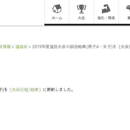
コ
ン
テ
ン
会情報
>
道協会
>
2019年度道民大会の試合結果(男子A・女子)を〔大
ツ
に
ス
子)を
〔大会日程/結果〕
に更新しました。
キ
ッ
プ
す