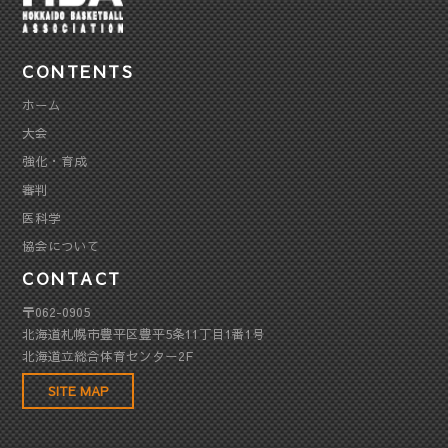
CONTENTS
ホーム
大会
強化・育成
審判
医科学
協会について
CONTACT
〒062-0905
北海道札幌市豊平区豊平5条11丁目1番1号
北海道立総合体育センター2F
SITE MAP