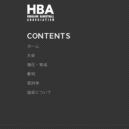
CONTENTS
ホーム
大会
強化・育成
審判
医科学
協会について