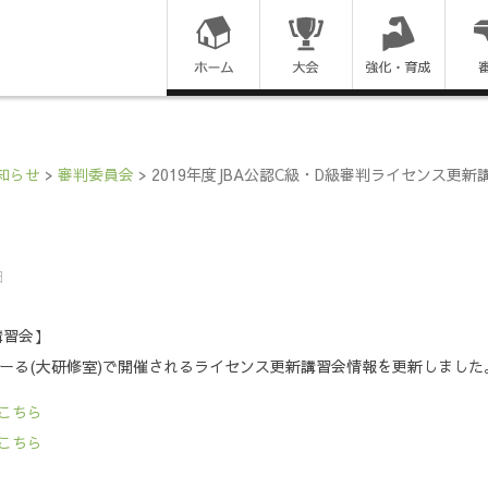
コ
ン
テ
ン
知らせ
>
審判委員会
>
2019年度JBA公認C級・D級審判ライセンス更
ツ
に
日
ス
講習会】
キ
きたえーる(大研修室)で開催されるライセンス更新講習会情報を更新しました
ッ
こちら
プ
こちら
す