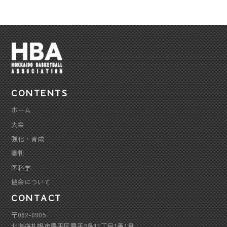
CONTENTS
ホーム
大会
強化・育成
審判
医科学
協会について
CONTACT
〒062-0905
北海道札幌市豊平区豊平5条11丁目1番1号