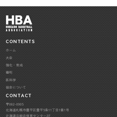
CONTENTS
ホーム
大会
強化・育成
審判
医科学
協会について
CONTACT
〒062-0905
北海道札幌市豊平区豊平5条11丁目1番1号
北海道立総合体育センター2F