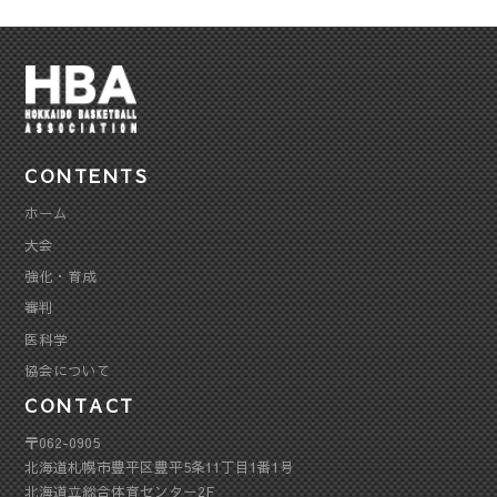
CONTENTS
ホーム
大会
強化・育成
審判
医科学
協会について
CONTACT
〒062-0905
北海道札幌市豊平区豊平5条11丁目1番1号
北海道立総合体育センター2F