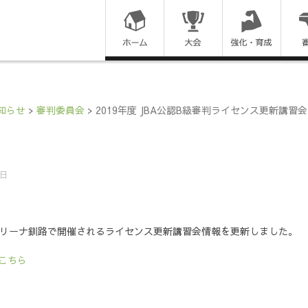
コ
ン
テ
ン
知らせ
>
審判委員会
>
2019年度 JBA公認B級審判ライセンス更新講
ツ
に
8日
ス
】
キ
の風アリーナ釧路で開催されるライセンス更新講習会情報を更新しました。
ッ
こちら
プ
す