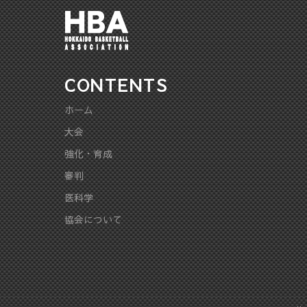
CONTENTS
ホーム
大会
強化・育成
審判
医科学
協会について