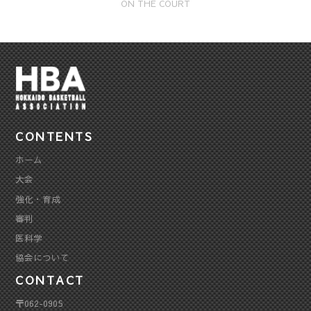
ON THE COURT
CONTENTS
ホーム
大会
強化・育成
審判
医科学
協会について
CONTACT
〒062-0905