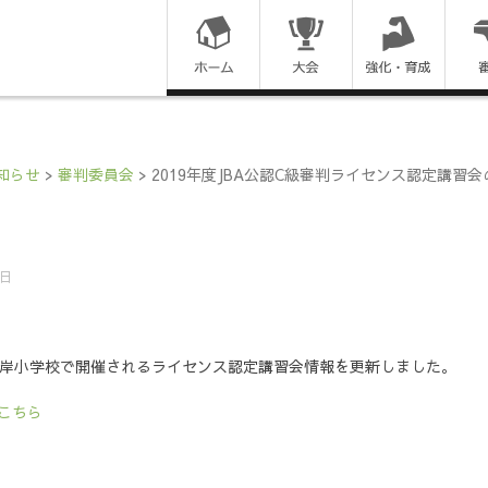
コ
ン
テ
ン
知らせ
>
審判委員会
>
2019年度JBA公認C級審判ライセンス認定講習
ツ
に
8日
ス
】
キ
市立富岸小学校で開催されるライセンス認定講習会情報を更新しました。
ッ
こちら
プ
す