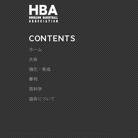
CONTENTS
ホーム
大会
強化・育成
審判
医科学
協会について