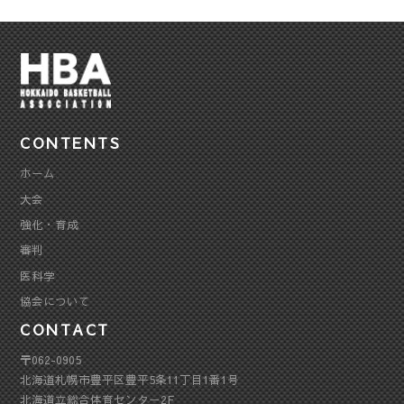
CONTENTS
ホーム
大会
強化・育成
審判
医科学
協会について
CONTACT
〒062-0905
北海道札幌市豊平区豊平5条11丁目1番1号
北海道立総合体育センター2F