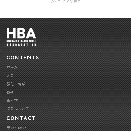
ON THE COURT
CONTENTS
ホーム
大会
強化・育成
審判
医科学
協会について
CONTACT
〒062-0905