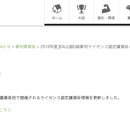
コ
ン
テ
ン
知らせ
>
審判委員会
>
2019年度JBA公認D級審判ライセンス認定講習
ツ
に
日
ス
】
キ
道帯広農業高校で開催されるライセンス認定講習会情報を更新しました。
ッ
こちら
プ
す