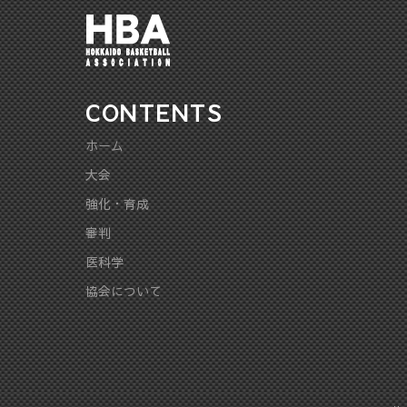
CONTENTS
ホーム
大会
強化・育成
審判
医科学
協会について