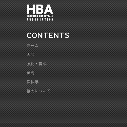
CONTENTS
ホーム
大会
強化・育成
審判
医科学
協会について