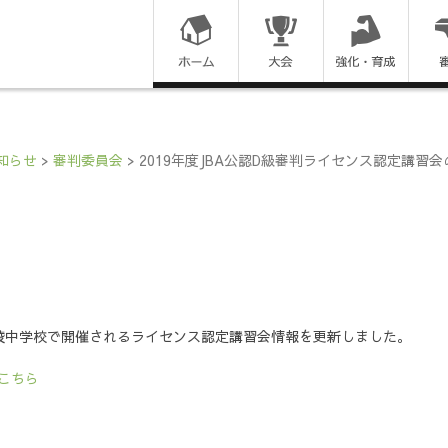
コ
ン
テ
ン
知らせ
>
審判委員会
>
2019年度JBA公認D級審判ライセンス認定講習
ツ
に
ス
】
キ
立向陵中学校で開催されるライセンス認定講習会情報を更新しました。
ッ
こちら
プ
す