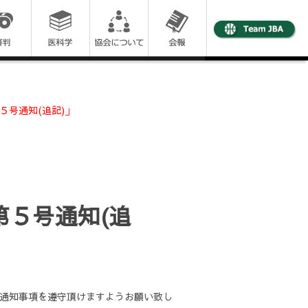
５号通知(追記)」
５号通知(追
の通知事項を遵守頂けますようお願い致し