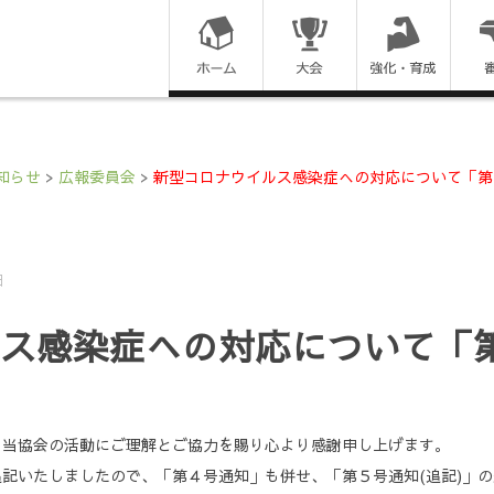
コ
ン
テ
ン
知らせ
>
広報委員会
>
新型コロナウイルス感染症への対応について「第
ツ
に
日
ス
ス感染症への対応について「第
キ
ッ
プ
、当協会の活動にご理解とご協力を賜り心より感謝申し上げます。
記いたしましたので、「第４号通知」も併せ、「第５号通知(追記)」
す