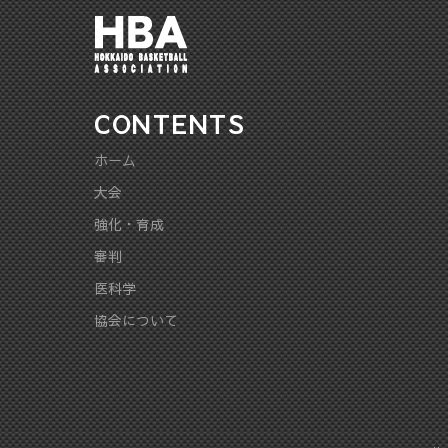
CONTENTS
ホーム
大会
強化・育成
審判
医科学
協会について