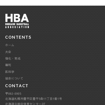
CONTENTS
ホーム
大会
強化・育成
審判
医科学
協会について
CONTACT
〒062-0905
北海道札幌市豊平区豊平5条11丁目1番1号
北海道立総合体育センター2F