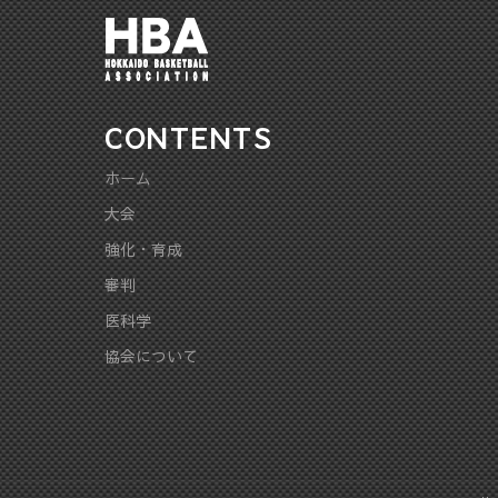
CONTENTS
ホーム
大会
強化・育成
審判
医科学
協会について