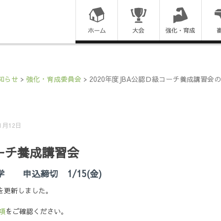
コ
ン
テ
ン
知らせ
>
強化・育成委員会
>
2020年度JBA公認Ｄ級コーチ養成講習会
ツ
に
年1月12日
ス
コーチ養成講習会
キ
大学 申込締切 1/15(金)
ッ
を更新しました。
プ
項
をご確認ください。
す