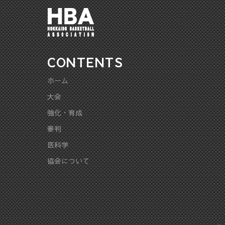
CONTENTS
ホーム
大会
強化・育成
審判
医科学
協会について