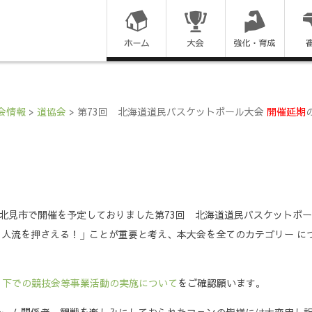
コ
ン
テ
ン
会情報
>
道協会
>
第73回 北海道道民バスケットボール大会
開催延期
ツ
に
ス
に札幌市・北見市で開催を予定しておりました第73回 北海道道民バスケット
キ
人流を押さえる！」ことが重要と考え、本大会を全てのカテゴリー に
ッ
プ
」下での競技会等事業活動の実施について
をご確認願います。
す