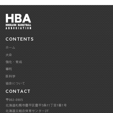
CONTENTS
ホーム
大会
強化・育成
審判
医科学
協会について
CONTACT
〒062-0905
北海道札幌市豊平区豊平5条11丁目1番1号
北海道立総合体育センター2F