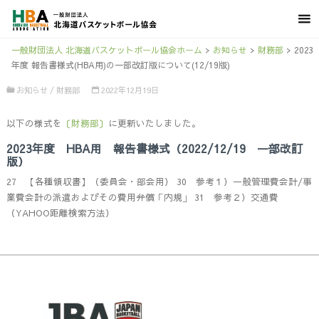
一般財団法人 北海道バスケットボール協会ホーム
>
お知らせ
>
財務部
>
2023
年度 報告書様式(HBA用)の一部改訂版について(12/19版)
お知らせ
/
財務部
2022年12月19日
以下の様式を
〔財務部〕
に更新いたしました。
2023年度 HBA用 報告書様式（2022/12/19 一部改訂
版）
27 【各種領収書】（委員会・部会用）
30 参考１）一般管理費会計/事
業費会計の派遣およびその費用弁償「内規」
31 参考２）交通費
（YAHOO距離検索方法）