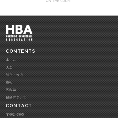
ON THE COURT
CONTENTS
ホーム
大会
強化・育成
審判
医科学
協会について
CONTACT
〒062-0905