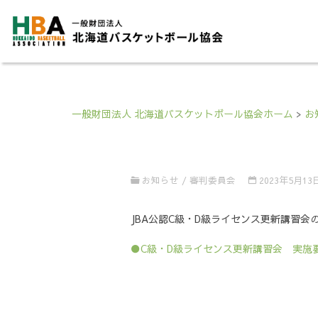
一般財団法人 北海道バスケットボール協会ホーム
>
お
お知らせ
/
審判委員会
2023年5月13
JBA公認C級・D級ライセンス更新講習会
●C級・D級ライセンス更新講習会 実施要