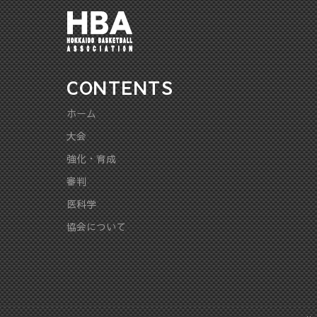
CONTENTS
ホーム
大会
強化・育成
審判
医科学
協会について