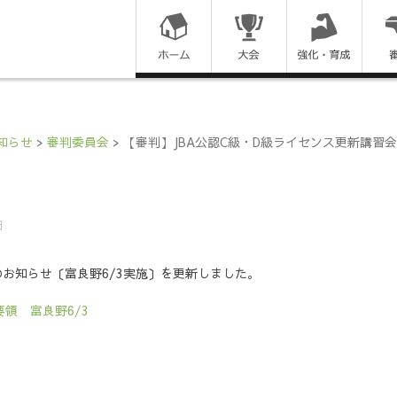
コ
ン
テ
ン
知らせ
>
審判委員会
>
【審判】JBA公認C級・D級ライセンス更新講習会
ツ
に
日
ス
のお知らせ〔富良野6/3実施〕を更新しました。
キ
領 富良野6/3
ッ
プ
す