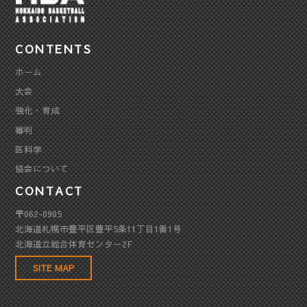
CONTENTS
ホーム
大会
強化・育成
審判
医科学
協会について
CONTACT
〒062-0905
北海道札幌市豊平区豊平5条11丁目1番1号
北海道立総合体育センター2F
SITE MAP