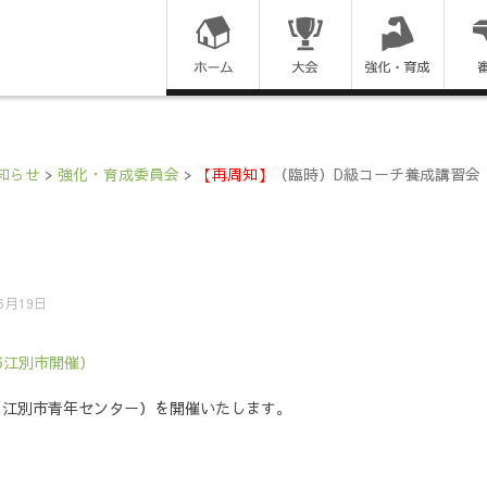
コ
ン
テ
ン
知らせ
>
強化・育成委員会
>
【再周知】
（臨時）D級コーチ養成講習会（7
ツ
に
ス
年6月19日
キ
6江別市開催）
ッ
／江別市青年センター）を開催いたします。
プ
す