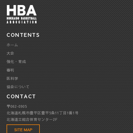
CONTENTS
ホーム
大会
強化・育成
審判
医科学
協会について
CONTACT
〒062-0905
北海道札幌市豊平区豊平5条11丁目1番1号
北海道立総合体育センター2F
SITE MAP