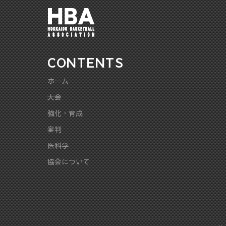
CONTENTS
ホーム
大会
強化・育成
審判
医科学
協会について