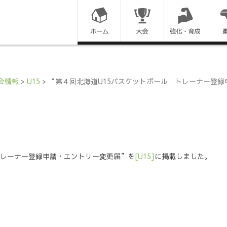
コ
ン
テ
ン
会情報
>
U15
>
“第４回北海道U15バスケットボール トレーナー登
ツ
に
ス
トレーナー登録申請・エントリー変更届”を
[U15]
に掲載しました。
キ
ッ
プ
す