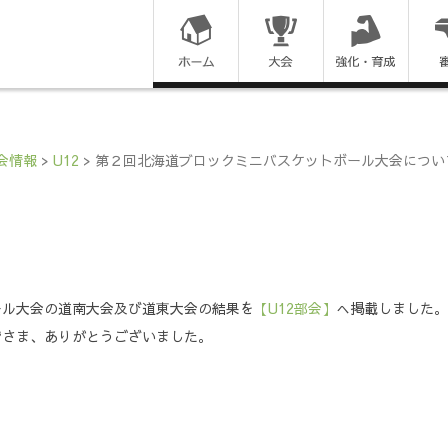
コ
ン
テ
ン
会情報
>
U12
>
第２回北海道ブロックミニバスケットボール大会につい
ツ
に
ス
ール大会の道南大会及び道東大会の結果を
【U12部会】
へ掲載しました。
キ
皆さま、ありがとうございました。
ッ
プ
す