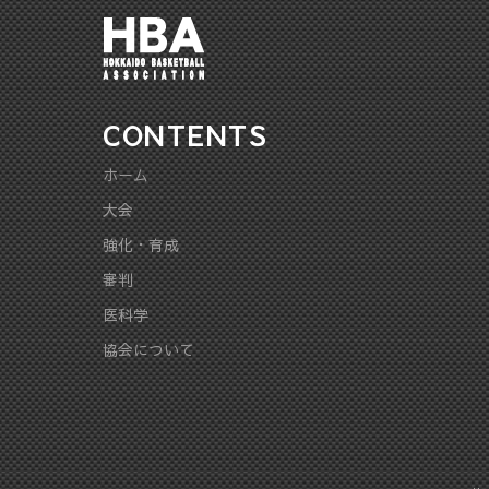
CONTENTS
ホーム
大会
強化・育成
審判
医科学
協会について