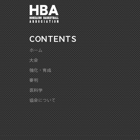
CONTENTS
ホーム
大会
強化・育成
審判
医科学
協会について