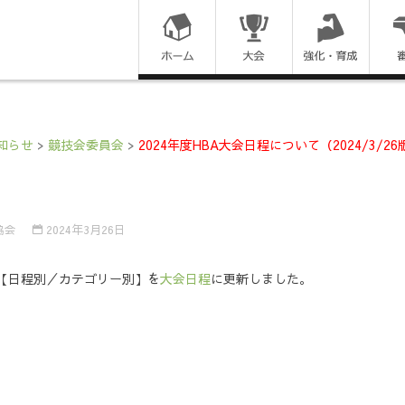
コ
ン
テ
ン
知らせ
>
競技会委員会
>
2024年度HBA大会日程について（2024/3/26
ツ
に
協会
2024年3月26日
ス
6版）【日程別／カテゴリー別】を
大会日程
に更新しました。
キ
ッ
プ
す