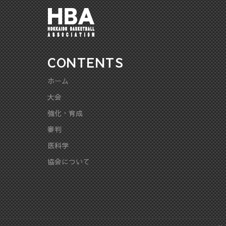
CONTENTS
ホーム
大会
強化・育成
審判
医科学
協会について