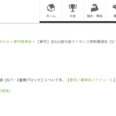
コ
ン
テ
ン
知らせ
>
審判委員会
>
【審判】JBA公認Ｂ級ライセンス更新講習会【6
ツ
に
ス
会【6/1・2道南ブロック】についてを、【
審判／講習会スケジュール
キ
2実施】
ッ
プ
す