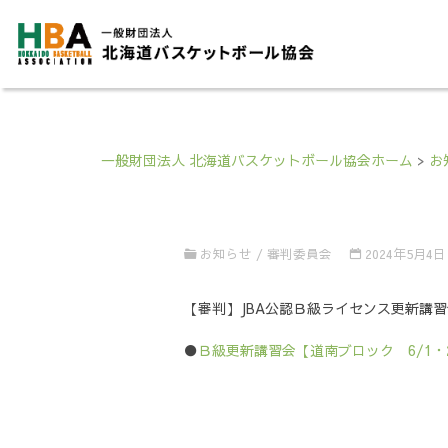
一般財団法人 北海道バスケットボール協会ホーム
>
お
お知らせ
/
審判委員会
2024年5月4日
【審判】JBA公認Ｂ級ライセンス更新講習
●
Ｂ級更新講習会【道南ブロック 6/1・