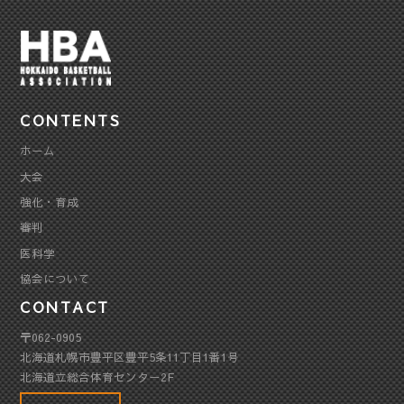
CONTENTS
ホーム
大会
強化・育成
審判
医科学
協会について
CONTACT
〒062-0905
北海道札幌市豊平区豊平5条11丁目1番1号
北海道立総合体育センター2F