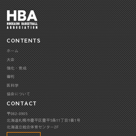
CONTENTS
ホーム
大会
強化・育成
審判
医科学
協会について
CONTACT
〒062-0905
北海道札幌市豊平区豊平5条11丁目1番1号
北海道立総合体育センター2F