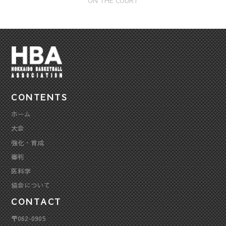
ON THE COURT
CONTENTS
ホーム
大会
強化・育成
審判
医科学
協会について
CONTACT
〒062-0905