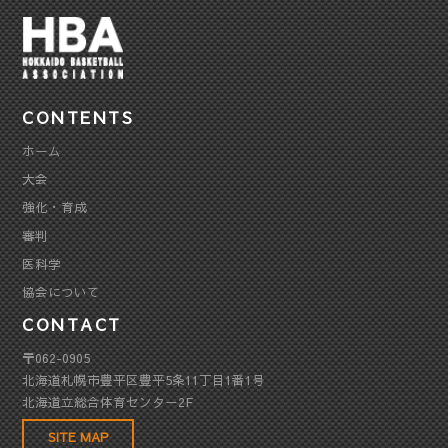
CONTENTS
ホーム
大会
強化・育成
審判
医科学
協会について
CONTACT
〒062-0905
北海道札幌市豊平区豊平5条11丁目1番1号
北海道立総合体育センター2F
SITE MAP